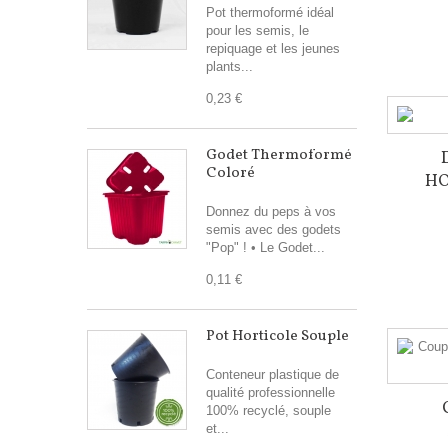
Pot thermoformé idéal
pour les semis, le
repiquage et les jeunes
plants...
0,23 €
Godet Thermoformé
Coloré
HO
Donnez du peps à vos
semis avec des godets
"Pop" ! • Le Godet...
0,11 €
Pot Horticole Souple
Conteneur plastique de
qualité professionnelle
100% recyclé, souple
et...