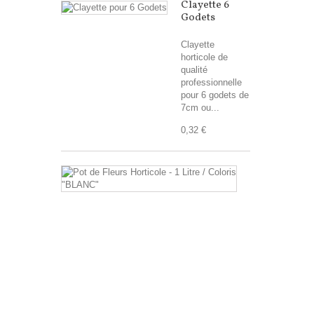
Clayette 6
Godets
Clayette
horticole de
qualité
professionnelle
pour 6 godets de
7cm ou...
0,32 €
Pot
de
Fleurs
Horticole
1,5
Litre
Pots
en
plastique
pour
la