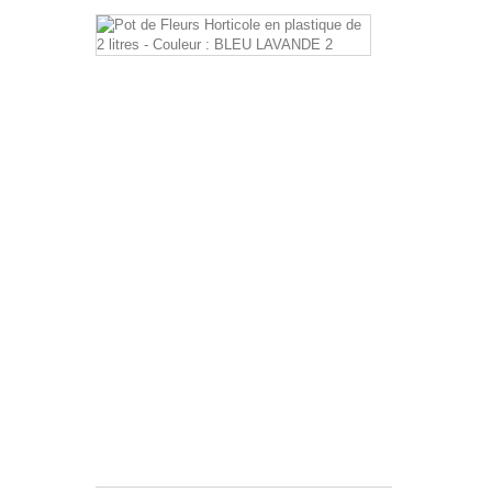
Pot
de
fleurs
Horticole
2
litres
Pots
en
plastique
de
2
litres
pour
la
culture
de
vos
plantes
annuelles
•...
0,50 €