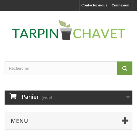
Contactez-nous
Connexion
Panier
(vide)
MENU