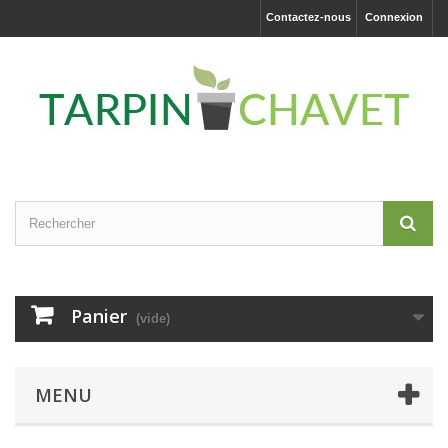
Contactez-nous
Connexion
Panier
(vide)
MENU