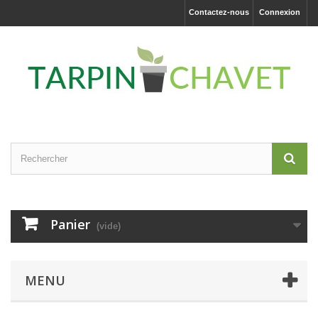
Contactez-nous
Connexion
Panier
(vide)
MENU