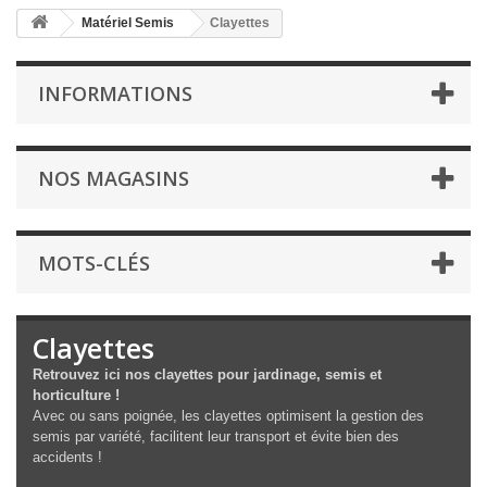
Matériel Semis
Clayettes
INFORMATIONS
NOS MAGASINS
MOTS-CLÉS
Clayettes
Retrouvez ici nos clayettes pour jardinage, semis et
horticulture !
Avec ou sans poignée, les clayettes optimisent la gestion des
semis par variété, facilitent leur transport et évite bien des
accidents !