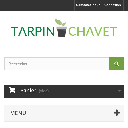
Contactez-nous
Connexion
Panier
(vide)
MENU