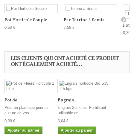
Pot Horticole Souple
Bac Terrine à Semis
Pot d
0,50 €
7,59 €
0,39 €
LES CLIENTS QUI ONT ACHETÉ CE PRODUIT
ONT ÉGALEMENT ACHETÉ...
Pot de...
Engrais...
Pots en plastique pour la
Engrais 2.5 kilos. Fertilisant
culture de vos...
utilisable en...
0,39 €
6,04 €
Ajouter au panier
Ajouter au panier