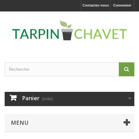
Contactez-nous
Connexion
Panier
(vide)
MENU