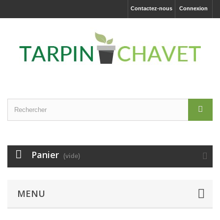
Contactez-nous
Connexion
Panier
(vide)
MENU