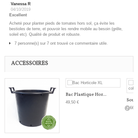
Vanessa R
04/10/2019
Excellent
Acheté pour planter pieds de tomates hors sol, ça évite les
bestioles de terre, et pouvoir les rendre mobile au besoin (grêle,
soleil etc). Qualité de produit et robuste.
7 personne(s) sur 7 ont trouvé ce commentaire utile.
ACCESSOIRES
Bac Plastique Hor...
Souc
49,50 €
0,66 €