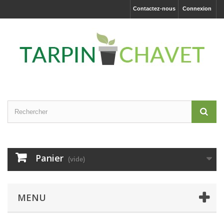
Contactez-nous
Connexion
Panier
(vide)
MENU