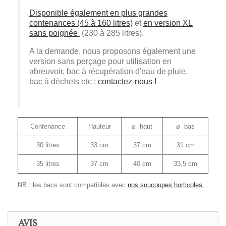
Disponible également en plus grandes
contenances (45 à 160 litres)
et
en version XL
sans poignée
(230 à 285 litres).
A la demande, nous proposons également une
version sans perçage pour utilisation en
abreuvoir, bac à récupération d'eau de pluie,
bac à déchets etc :
contactez-nous !
Contenance
Hauteur
⌀ haut
⌀ bas
30 litres
33 cm
37 cm
31 cm
35 litres
37 cm
40 cm
33,5 cm
NB : les bacs sont compatibles avec
nos soucoupes horticoles.
AVIS