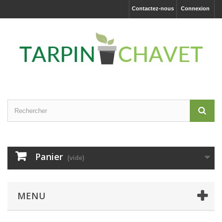
Contactez-nous
Connexion
Panier
(vide)
MENU