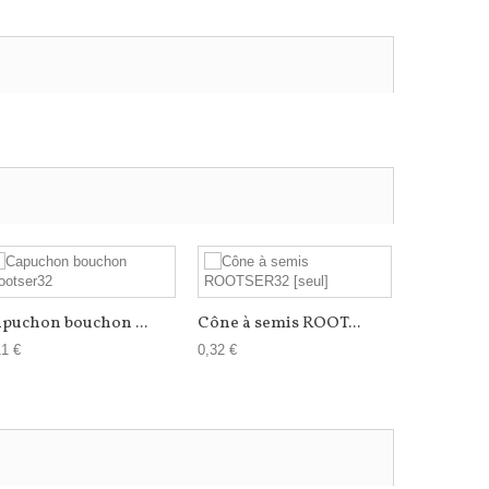
puchon bouchon ...
Cône à semis ROOT...
11 €
0,32 €