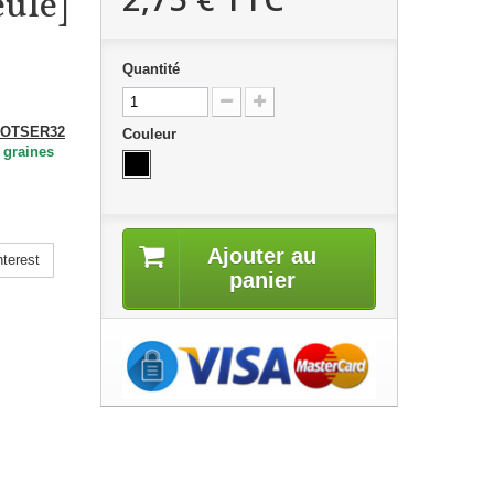
ule]
Quantité
OOTSER32
Couleur
 graines
Ajouter au
terest
panier