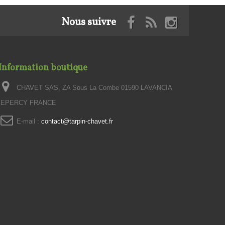
Nous suivre
Information boutique
CHAVET SAS, ZA Sous La Combe 01590 LAVANCIA
EPERCY FRANCE
E-mail :
contact@tarpin-chavet.fr