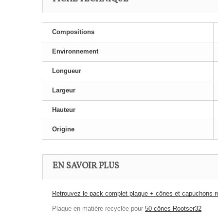
Compositions
Environnement
Longueur
Largeur
Hauteur
Origine
EN SAVOIR PLUS
Retrouvez le pack complet plaque + cônes et capuchons r
Plaque en matière recyclée pour
50 cônes Rootser32