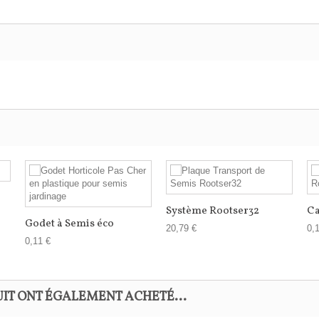
Système Rootser32
Ca
Godet à Semis éco
20,79 €
0,
0,11 €
UIT ONT ÉGALEMENT ACHETÉ...