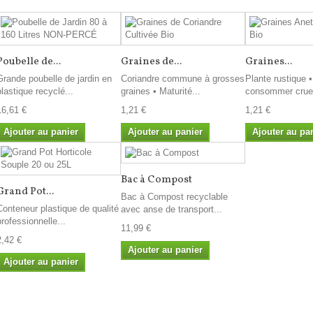
Poubelle de...
Graines de...
Graines...
Grande poubelle de jardin en
Coriandre commune à grosses
Plante rustique •
plastique recyclé...
graines • Maturité...
consommer crues
16,61 €
1,21 €
1,21 €
Ajouter au panier
Ajouter au panier
Ajouter au pa
Bac à Compost
Grand Pot...
Bac à Compost recyclable
Conteneur plastique de qualité
avec anse de transport...
professionnelle...
11,99 €
2,42 €
Ajouter au panier
Ajouter au panier