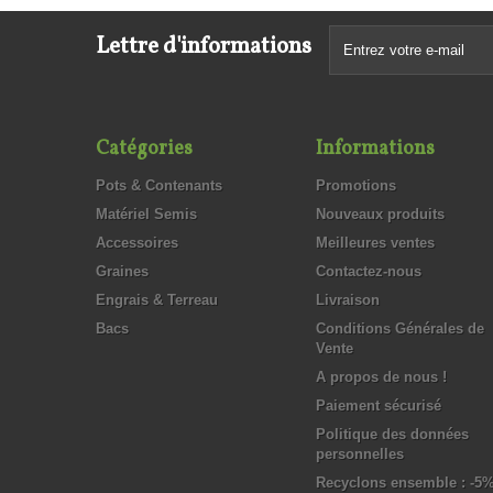
Lettre d'informations
Catégories
Informations
Pots & Contenants
Promotions
Matériel Semis
Nouveaux produits
Accessoires
Meilleures ventes
Graines
Contactez-nous
Engrais & Terreau
Livraison
Bacs
Conditions Générales de
Vente
A propos de nous !
Paiement sécurisé
Politique des données
personnelles
Recyclons ensemble : -5