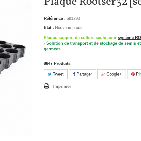
Plaque Rootser32 [se
Référence :
581290
État :
Nouveau produit
Plaque support de culture seule pour
système R
-
Solution de transport et de stockage de semis et
germées
9847
Produits
Tweet
Partager
Google+
Pin
Imprimer