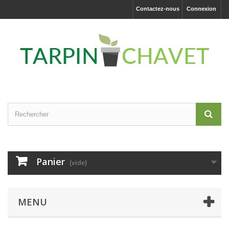
Contactez-nous
Connexion
Panier
(vide)
MENU