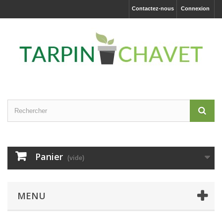
Contactez-nous
Connexion
Panier
(vide)
MENU