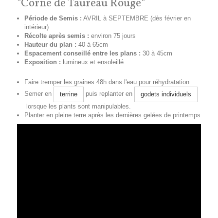
"Corne de Taureau Rouge"
Période de Semis :
AVRIL à SEPTEMBRE (dès février en
intérieur)
Récolte après semis :
environ 75 jours
Hauteur du plan :
40 à 65cm
Espacement conseillé entre les plans :
30 à 45cm
Exposition :
lumineux et ensoleillé
Faire tremper les graines 48h dans l'eau pour réhydratation
Semer en
puis replanter en
terrine
godets individuels
lorsque les plants sont manipulables.
Planter en pleine terre après les dernières gelées de printemps