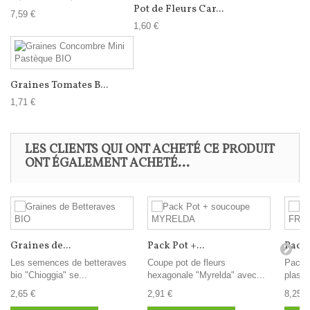
Pot de Fleurs Car...
7,59 €
1,60 €
Graines Tomates B...
1,71 €
LES CLIENTS QUI ONT ACHETÉ CE PRODUIT
ONT ÉGALEMENT ACHETÉ...
Graines de...
Pack Pot +...
Pack 3
Les semences de betteraves
Coupe pot de fleurs
Pack d
bio "Chioggia" se...
hexagonale "Myrelda" avec...
plasti
2,65 €
2,91 €
8,25 €