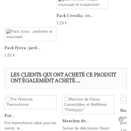
Pack Creolia : co...
3,19 €
Pack fyora : jard...
2,81 €
LES CLIENTS QUI ONT ACHETÉ CE PRODUIT
ONT ÉGALEMENT ACHETÉ...
Bac T
Pot...
Cette 
Mesclun de...
Pot thermoformé idéal pour les
profes
semis, le...
Semer de délicieuses fleurs
7,59 €