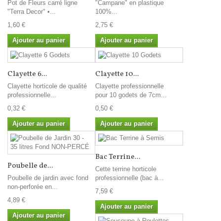
Pot de Fleurs carré ligne
"Campane" en plastique
"Terra Decor" •...
100%...
1,60 €
2,75 €
Ajouter au panier
Ajouter au panier
Clayette 6...
Clayette 10...
Clayette horticole de qualité
Clayette professionnelle
professionnelle...
pour 10 godets de 7cm...
0,32 €
0,50 €
Ajouter au panier
Ajouter au panier
Bac Terrine...
Poubelle de...
Cette terrine horticole
Poubelle de jardin avec fond
professionnelle (bac à...
non-perforée en...
7,59 €
4,89 €
Ajouter au panier
Ajouter au panier