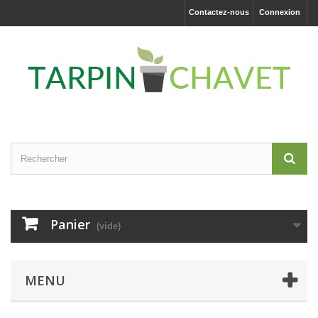
Contactez-nous
Connexion
Panier
(vide)
MENU