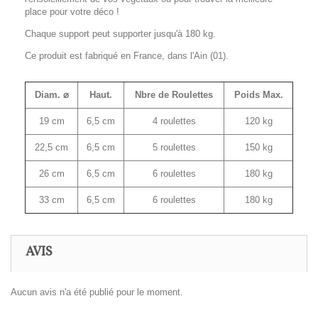
place pour votre déco !
Chaque support peut supporter jusqu'à 180 kg.
Ce produit est fabriqué en France, dans l'Ain (01).
Diam. ⌀
Haut.
Nbre de Roulettes
Poids Max.
19 cm
6,5 cm
4 roulettes
120 kg
22,5 cm
6,5 cm
5 roulettes
150 kg
26 cm
6,5 cm
6 roulettes
180 kg
33 cm
6,5 cm
6 roulettes
180 kg
AVIS
Aucun avis n'a été publié pour le moment.