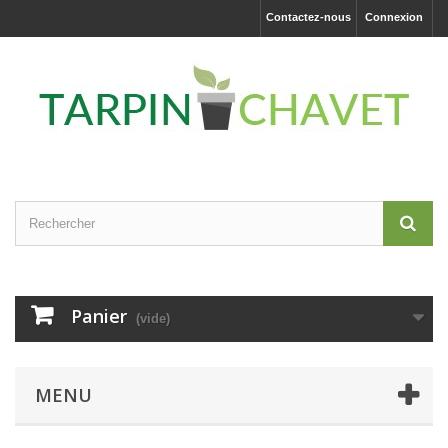
Contactez-nous
Connexion
Panier
(vide)
MENU